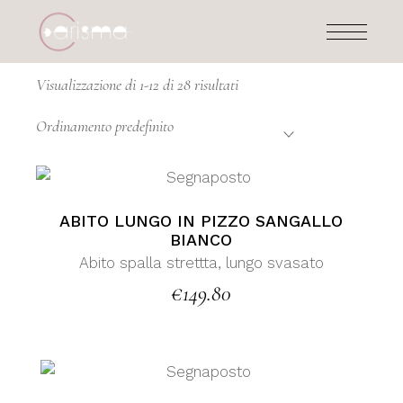
Skip
to
the
content
Visualizzazione di 1-12 di 28 risultati
Ordinamento predefinito
ABITO LUNGO IN PIZZO SANGALLO
BIANCO
Abito spalla strettta, lungo svasato
€
149.80