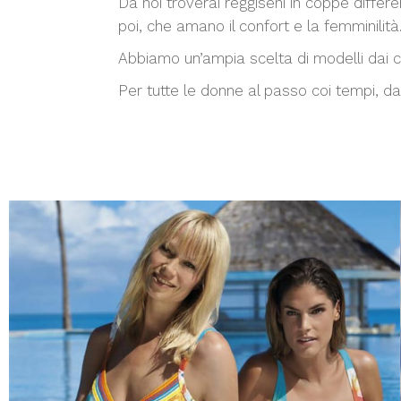
Da noi troverai reggiseni in coppe differ
poi, che amano il confort e la femminilità
Abbiamo un’ampia scelta di modelli dai c
Per tutte le donne al passo coi tempi, da 