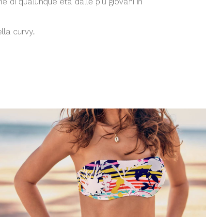
e di qualunque età dalle più giovani in
lla curvy.