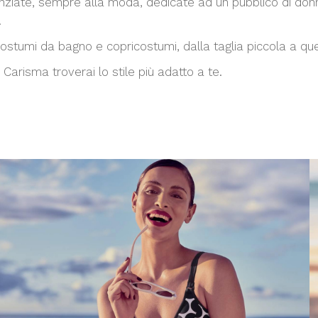
enziate, sempre alla moda, dedicate ad un pubblico di donn
.
ostumi da bagno e copricostumi, dalla taglia piccola a que
Carisma troverai lo stile più adatto a te.