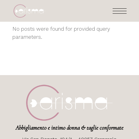
Skip
to
the
content
No posts were found for provided query
parameters.
Abbigliamento e intimo donna & taglie conformate