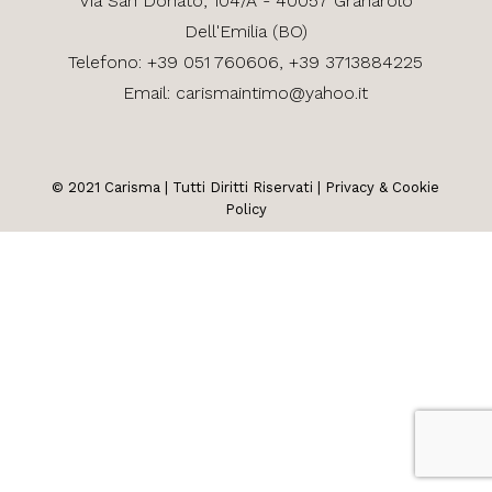
Via
San Donato, 104/A - 40057 Granarolo
Dell'Emilia (BO)
Telefono:
+39 051 760606,
+39 3713884225
Email:
carismaintimo@yahoo.it
© 2021
Carisma
| Tutti Diritti Riservati |
Privacy & Cookie
Policy